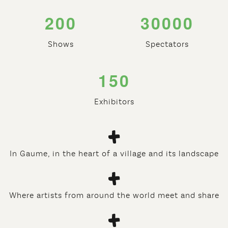
2
0
0
3
0
0
0
0
Shows
Spectators
1
5
0
Exhibitors
In Gaume, in the heart of a village and its landscape
Where artists from around the world meet and share