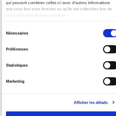
qui peuvent combiner celles-ci avec d'autres informations
que vous leur avez fournies ou qu'ils ont collectées lors de
votre utilisation de leurs services.
ACCESSIBILITY FOR
DISABLED PEOPLE
Sélection
Nécessaires
du
consentement
Préférences
Statistiques
Marketing
SUSTAINABLE
DEVELOPMENT
Afficher les détails