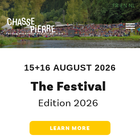
FR
EN
NL
Togg
Festival international des arts de la rue
15+16 AUGUST 2026
The Festival
Edition 2026
LEARN MORE