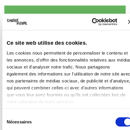
Info toerisme
Ce site web utilise des cookies.
Les cookies nous permettent de personnaliser le contenu et
les annonces, d'offrir des fonctionnalités relatives aux média
sociaux et d'analyser notre trafic. Nous partageons
également des informations sur l'utilisation de notre site ave
nos partenaires de médias sociaux, de publicité et d'analyse
Je kunt de volgende websites raadplegen
qui peuvent combiner celles-ci avec d'autres informations
als je verdere verblijfsinformatie wenst:
que vous leur avez fournies ou qu'ils ont collectées lors de
votre utilisation de leurs services.
In Florenville
Syndicat d’Initiative de Florenville
Sélection
Tél.:
+32 61 31 12 29
Nécessaires
du
consentement