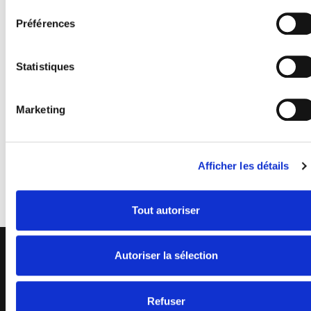
In Gaume
Préférences
Huis voor het toerisme van Gaume
Tél.:
+32 63 39 31 00
Statistiques
In de Provincie Luxemburgg
Ardenne Belge
Marketing
Franse grenskant
www.ardennes.com
Afficher les détails
Tout autoriser
Autoriser la sélection
Refuser