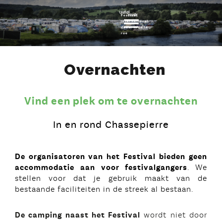
Festival
Toggle navigation
international
des arts de la
rue
Overnachten
Vind een plek om te overnachten
In en rond Chassepierre
De organisatoren van het Festival
bieden geen
accommodatie aan voor festivalgangers
. We
stellen voor dat je gebruik maakt van de
bestaande faciliteiten in de streek al bestaan.
De camping naast het Festival
wordt niet door