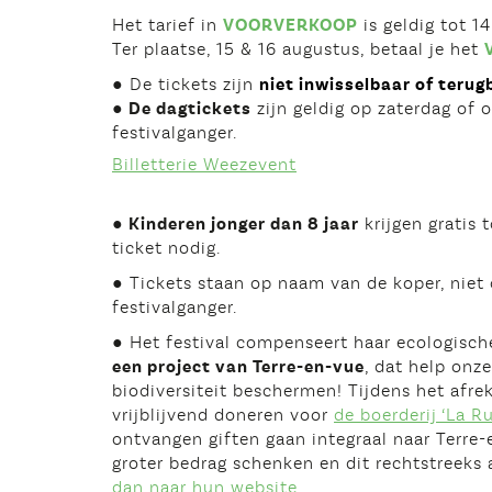
Het tarief in
VOORVERKOOP
is geldig tot 1
Ter plaatse, 15 & 16 augustus, betaal je het
● De tickets zijn
niet inwisselbaar of teru
● De dagtickets
zijn geldig op zaterdag of 
festivalganger.
Billetterie Weezevent
● Kinderen jonger dan 8 jaar
krijgen gratis 
ticket nodig.
● Tickets staan op naam van de koper, niet
festivalganger.
● Het festival compenseert haar ecologisc
een project van Terre-en-vue
, dat help on
biodiversiteit beschermen! Tijdens het afrek
vrijblijvend doneren voor
de boerderij ‘La 
ontvangen giften gaan integraal naar Terre-
groter bedrag schenken en dit rechtstreeks
dan naar hun website
.