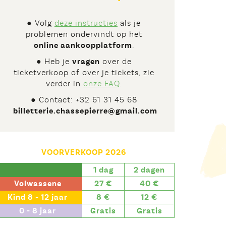
● Volg
deze instructies
als je
problemen ondervindt op het
online aankoopplatform
.
● Heb je
vragen
over de
ticketverkoop of over je tickets, zie
verder in
onze FAQ
.
● Contact: +32 61 31 45 68
billetterie.chassepierre@gmail.com
VOORVERKOOP 2026
1 dag
2 dagen
Volwassene
27 €
40 €
Kind 8 - 12 jaar
8 €
12 €
0 - 8 jaar
Gratis
Gratis