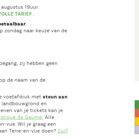
4 augustus 19uur.
VOLLE TARIEF
.
gbetaalbaar
.
op zondag naar keuze van de
toegang, zij hebben geen
 op de naam van de
he voetafdruk met
steun aan
ze landbouwgrond en
enen van je tickets kan je
Rustique de Gaume’
. Alle
en-vue. Wil je graag een
 aan Terre-en-vue doen?
Surf