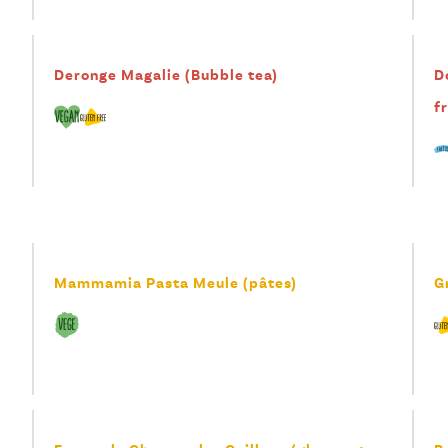
Deronge Magalie (Bubble tea)
D
f
Mammamia Pasta Meule (pâtes)
G