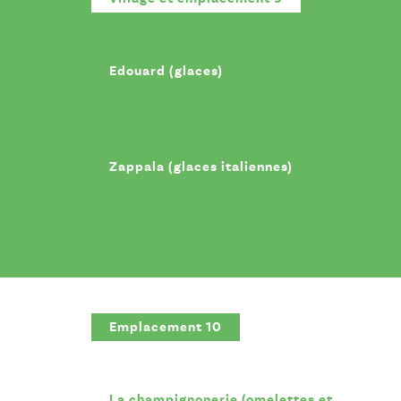
Edouard (glaces)
Zappala (glaces italiennes)
Emplacement 10
La champignonerie (omelettes et