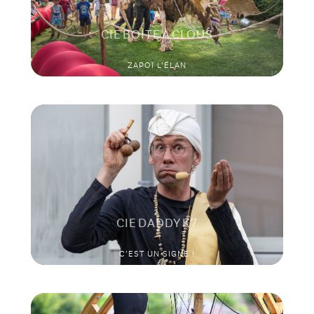
CIE BOITE À CLOUS
ZAPOÏ L’ÉLAN
CIE DADDY K7
C’EST UN SIGNE !