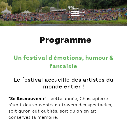
Festival
Toggle navigation
international
des arts de la
rue
Programme
Un festival d'émotions, humour &
fantaisie
Le festival accueille des artistes du
monde entier !
"Se Ressouvenir"
: cette année, Chassepierre
réunit des souvenirs au travers des spectacles,
soit qu’on eut oubliés, soit qu’on en ait
conservés la mémoire.